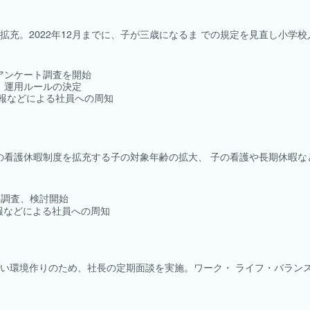
充。2022年12月までに、子が三歳になるま での規定を見直し小学校
、アンケート調査を開始
討、運用ルールの決定
内報などによる社員への周知
に、子の看護休暇制度を拡充する子の対象年齢の拡大、 子の看護や長期休暇
ト調査、検討開始
内報などによる社員への周知
い環境作りのため、社長の定期面談を実施。ワーク・ ライフ・バラン