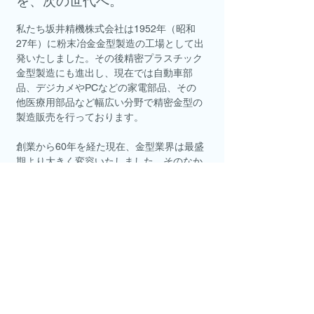
を、次の世代へ。
私たち坂井精機株式会社は1952年（昭和
27年）に粉末冶金金型製造の工場として出
発いたしました。その後精密プラスチック
金型製造にも進出し、現在では自動車部
品、デジカメやPCなどの家電部品、その
他医療用部品など幅広い分野で精密金型の
製造販売を行っております。
創業から60年を経た現在、金型業界は最盛
期より大きく変容いたしました。そのなか
で、私たちが金型づくりの技術集団とし
て、お客様の信頼に応えるために最も大切
にしてきたのは、社員ひとりひとりが培っ
た技術そのものであり、ノウハウや経験と
いった知的財産に他なりません。
それらの財産を後世に継承し、時々刻々と
変化する時代のニーズに適合させ、世界に
通じる高い技術力に常に挑戦し続けること
こそ、現在を生きる私たちの役割だと考え