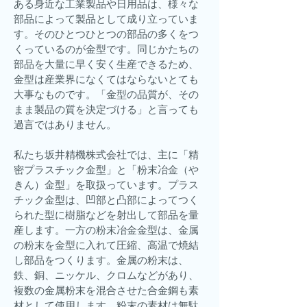
ある身近な工業製品や日用品は、様々な
部品によって製品として成り立っていま
す。そのひとつひとつの部品の多くをつ
くっているのが金型です。同じかたちの
部品を大量に早く安く生産できるため、
金型は産業界になくてはならないとても
大事なものです。「金型の品質が、その
まま製品の質を決定づける」と言っても
過言ではありません。
私たち坂井精機株式会社では、主に「精
密プラスチック金型」と「粉末冶金（や
きん）金型」を取扱っています。プラス
チック金型は、凹部と凸部によってつく
られた型に樹脂などを射出して部品を量
産します。一方の粉末冶金金型は、金属
の粉末を金型に入れて圧縮、高温で焼結
し部品をつくります。金属の粉末は、
鉄、銅、ニッケル、クロムなどがあり、
複数の金属粉末を混合させた合金鋼も素
材として使用します。粉末の素材は無駄